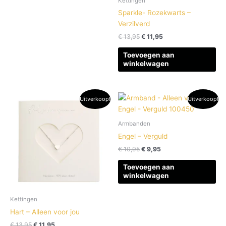
Kettingen
Sparkle- Rozekwarts –
Verzilverd
€
13,95
€
11,95
Toevoegen aan
winkelwagen
Oorspronkelijke
Huidige
Oorspronkelijke
Huidige
Uitverkoop!
Uitverkoop!
prijs
prijs
prijs
prijs
was:
is:
was:
is:
€ 13,95.
€ 11,95.
€ 10,95.
€ 9,95.
Armbanden
Engel – Verguld
€
10,95
€
9,95
Toevoegen aan
winkelwagen
Kettingen
Hart – Alleen voor jou
€
13,95
€
11,95