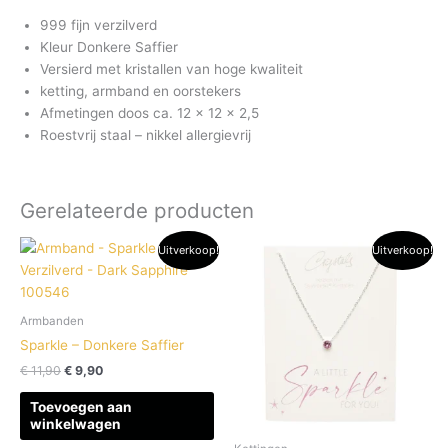
999 fijn verzilverd
Kleur Donkere Saffier
Versierd met kristallen van hoge kwaliteit
ketting, armband en oorstekers
Afmetingen doos ca. 12 x 12 x 2,5
Roestvrij staal – nikkel allergievrij
Gerelateerde producten
Oorspronkelijke
Huidige
Oorspronkelijke
Huidige
Uitverkoop!
Uitverkoop!
prijs
prijs
prijs
prijs
was:
is:
was:
is:
€ 11,90.
€ 9,90.
€ 13,95.
€ 11,95.
Armbanden
Sparkle – Donkere Saffier
€
11,90
€
9,90
Toevoegen aan
winkelwagen