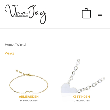
Ga
naar
de
0
inhoud
Home
/ Winkel
Winkel
ARMBANDEN
KETTINGEN
14 PRODUCTEN
10 PRODUCTEN