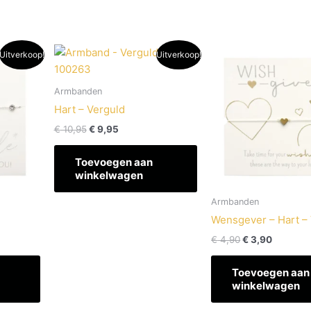
e
Oorspronkelijke
Huidige
Oorspronkelij
Huidige
Uitverkoop!
Uitverkoop!
prijs
prijs
prijs
prijs
was:
is:
was:
is:
€ 10,95.
€ 9,95.
€ 4,90.
€ 3,90.
Armbanden
Hart – Verguld
€
10,95
€
9,95
Toevoegen aan
winkelwagen
Armbanden
Wensgever – Hart –
€
4,90
€
3,90
Toevoegen aan
winkelwagen