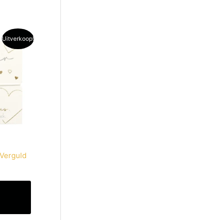
ke
Uitverkoop!
 Verguld