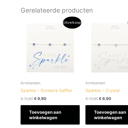
Gerelateerde producten
Oorspronkelijke
Huidige
Oorspronkelijk
Huidige
Uitverkoop!
prijs
prijs
prijs
prijs
was:
is:
was:
is:
€ 11,90.
€ 9,90.
€ 11,90.
€ 9,90.
Armbanden
Armbanden
Sparkle – Donkere Saffier
Sparkle – Crystal
€
11,90
€
9,90
€
11,90
€
9,90
Toevoegen aan
Toevoegen aan
winkelwagen
winkelwagen